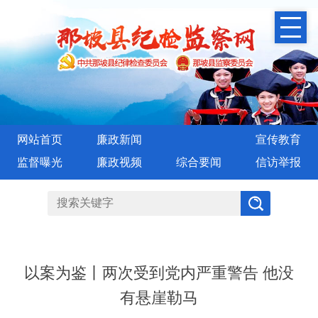
网站首页
廉政新闻
宣传教育
监督曝光
廉政视频
综合要闻
信访举报
以案为鉴丨两次受到党内严重警告 他没
有悬崖勒马