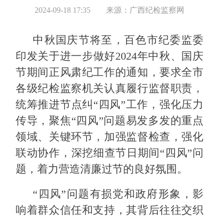
2024-09-18 17:35
来源：广西纪检监察网
中秋国庆节将至，百色市纪委监委
印发关于进一步做好2024年中秋、国庆
节期间正风肃纪工作的通知，要求全市
各级纪检监察机关认真履行监督职责，
统筹推进节点纠“四风”工作，强化压力
传导，聚焦“四风”问题易发多发的重点
领域、关键环节，加强监督检查，强化
联动协作，深挖细查节日期间“四风”问
题，着力营造清廉过节的良好氛围。
“四风”问题有损党和政府形象，影
响着群众信任和支持，其背后往往交织