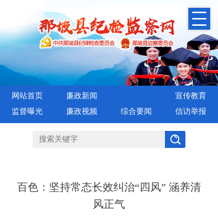
网站首页
廉政新闻
宣传教育
监督曝光
廉政视频
综合要闻
信访举报
百色：坚持常态长效纠治“四风” 涵养清
风正气