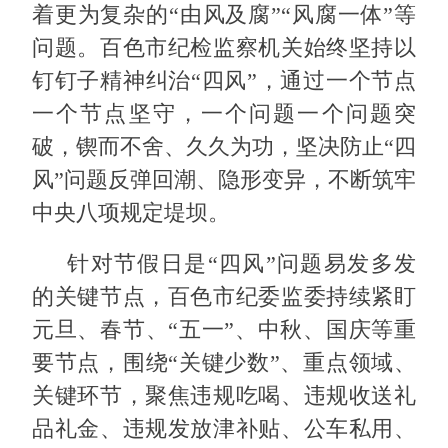
着更为复杂的“由风及腐”“风腐一体”等
问题。百色市纪检监察机关始终坚持以
钉钉子精神纠治“四风”，通过一个节点
一个节点坚守，一个问题一个问题突
破，锲而不舍、久久为功，坚决防止“四
风”问题反弹回潮、隐形变异，不断筑牢
中央八项规定堤坝。
针对节假日是“四风”问题易发多发
的关键节点，百色市纪委监委持续紧盯
元旦、春节、“五一”、中秋、国庆等重
要节点，围绕“关键少数”、重点领域、
关键环节，聚焦违规吃喝、违规收送礼
品礼金、违规发放津补贴、公车私用、