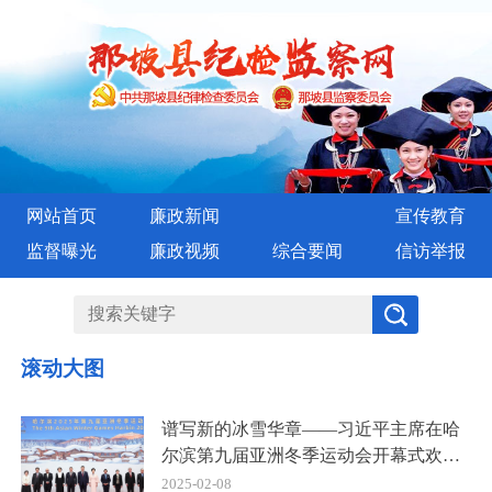
网站首页
廉政新闻
宣传教育
监督曝光
廉政视频
综合要闻
信访举报
滚动大图
谱写新的冰雪华章——习近平主席在哈
尔滨第九届亚洲冬季运动会开幕式欢迎
宴会上的致辞引发广泛共鸣
2025-02-08