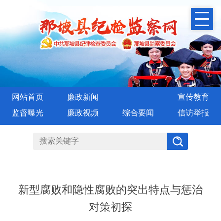
网站首页
廉政新闻
宣传教育
监督曝光
廉政视频
综合要闻
信访举报
新型腐败和隐性腐败的突出特点与惩治
对策初探